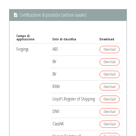
Certificazione di prodotto (settore navale)
Campo di
applicazione
Ente di classifica
Download
Forgings
ABS
Download
BV
Download
BV
Download
RINA
Download
Lloyd's Register of Shipping
Download
DNV
Download
ClassNK
Download