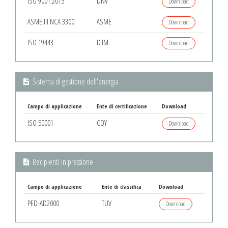
ISO 9001:2015
DNV
Download
ASME III NCA 3300
ASME
Download
ISO 19443
ICIM
Download
Sistema di gestione dell'energia
Campo di applicazione
Ente di certificazione
Download
ISO 50001
CQY
Download
Recipienti in pressione
Campo di applicazione
Ente di classifica
Download
PED-AD2000
TUV
Download