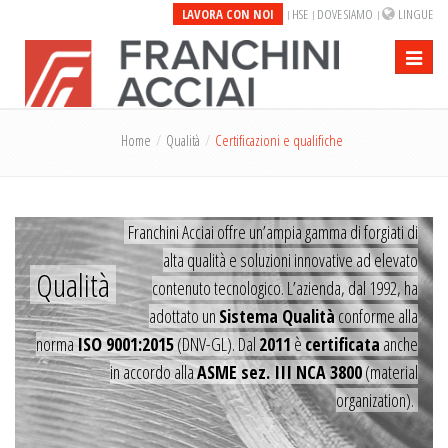
LAVORA CON NOI
HSE
DOVE SIAMO
LINGUE
Toggle
navigati
Home
Qualità
Certificazioni e qualifiche
Franchini Acciai offre un’ampia gamma di forgiati di
alta qualità e soluzioni innovative ad elevato
Qualità
contenuto tecnologico. L’azienda, dal 1992, ha
adottato un
Sistema Qualità
conforme alla
norma
ISO 9001:2015
(DNV-GL). Dal
2011
è
certificata
anche
in accordo alla
ASME sez. III NCA 3800
(material
organization).