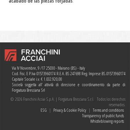
acabado de las piezas forjadas
.
Via IV Novembre, 9 /17 25030 - Mairano (BS) - Italy
Cod. Fisc. E P.Iva 01573960174 R.E.A. BS 247698 Reg. Imprese BS.01573960174
Capitale Sociale i.v. € 1.032.920,00
Società soggetta all’ attività di direzione e coordinamento da parte di
Forgiatura Bresciana Srl
© 2026 Franchini Acciai S.p.A. | Forgiatura Bresciana S.r.l. Todos los derechos
reservados.
ESG
|
Privacy & Cookie Policy
|
Terms and conditions
Transparency of public funds
Whistleblowing reports