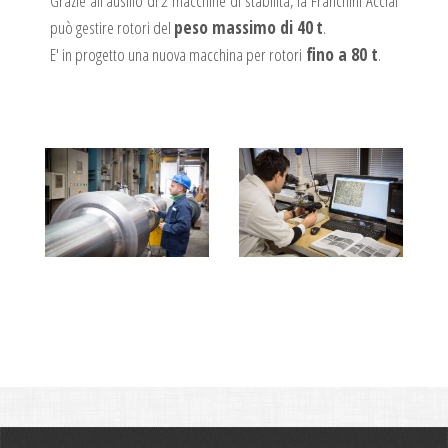
Grazie all’ausilio di 2 macchine di stabilità, la Franchini Acciai
può gestire rotori del
peso massimo di 40
t
.
E' in progetto una nuova macchina per rotori
fino a 80 t
.