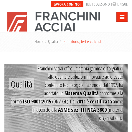
LAVORA CON NOI
HSE
DOVE SIAMO
LINGUE
Toggle
navigati
Home
Qualità
Laboratorio, test e collaudi
Franchini Acciai offre un’ampia gamma di forgiati di
alta qualità e soluzioni innovative ad elevato
Qualità
contenuto tecnologico. L’azienda, dal 1992, ha
adottato un
Sistema Qualità
conforme alla
norma
ISO 9001:2015
(DNV-GL). Dal
2011
è
certificata
anche
in accordo alla
ASME sez. III NCA 3800
(material
organization).