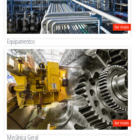
ler mais
Equipamentos
Carcaças, roletes, camisas, chapas, cilindros.
ler mais
Mecânica Geral