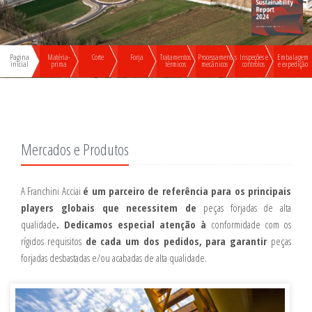
Pagina
Matéria-
Corte
Forja
Tratamentos
Processamentos
Inspeções e
Embalagem
inicial
prima
térmicos
mecânicos
controlos
e expedição
Mercados e Produtos
A Franchini Acciai
é um parceiro de referência para os principais
players globais que necessitem de
peças forjadas de alta
qualidade
. Dedicamos especial atenção à
conformidade com os
rígidos requisitos
de cada um dos pedidos, para garantir
peças
forjadas desbastadas e/ou acabadas de alta qualidade.