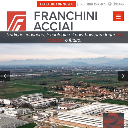
TRABALHE CONNOSCO
HSE
ONDE ESTAMOS
LÍNGUAS
Toggle
navigati
Tradição, inovação, tecnologia e know-how para forjar
em
conjunto
o futuro.