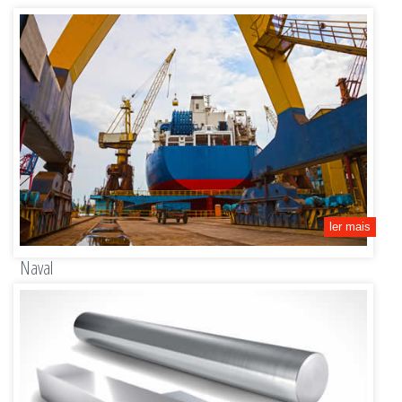
Flange, anéis e pinos, rolos para siderurgia, para laminação e para calandras, engrenagens e
redutores.
ler mais
Naval
Eixos porta-hélices e eixos intermediários, haste do leme, pinos de pistão, cruzetas, bielas, cubos.