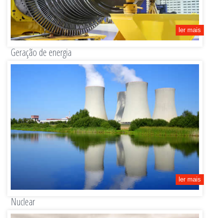
ler mais
Geração de energia
Rotores para turbinas a gás/vapor, eixos de geradores, eixos eólicos, eixos para central
hidrelétrica.
ler mais
Nuclear
Carcaças, buchas, tubos, flanges, vasos, tampas, eixos de motor.