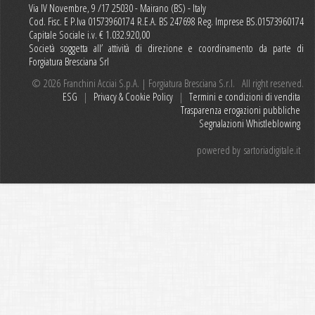
Via IV Novembre, 9 /17 25030 - Mairano (BS) - Italy
Cod. Fisc. E P.Iva 01573960174 R.E.A. BS 247698 Reg. Imprese BS.01573960174
Capitale Sociale i.v. € 1.032.920,00
Società soggetta all’ attività di direzione e coordinamento da parte di
Forgiatura Bresciana Srl
© 2026 Franchini Acciai S.p.A. | Forgiatura Bresciana S.r.l. All right reserved.
ESG
|
Privacy & Cookie Policy
|
Termini e condizioni di vendita
Trasparenza erogazioni pubbliche
Segnalazioni Whistleblowing
powered by
sartoriadigitale.it