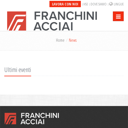
LAVORA CON NOI
HSE
DOVE SIAMO
LINGUE
Toggle
navigati
Home
News
Ultimi eventi